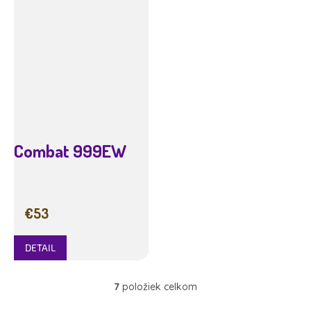
Combat 999EW
€53
DETAIL
7
položiek celkom
O
v