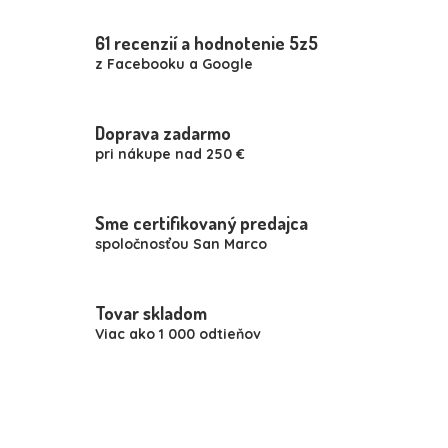
l
á
61 recenzií a hodnotenie 5z5
d
z Facebooku a Google
a
c
i
e
Doprava zadarmo
p
pri nákupe nad 250 €
r
v
k
y
Sme certifikovaný predajca
v
spoločnosťou San Marco
ý
p
i
Tovar skladom
s
u
Viac ako 1 000 odtieňov
Z
á
p