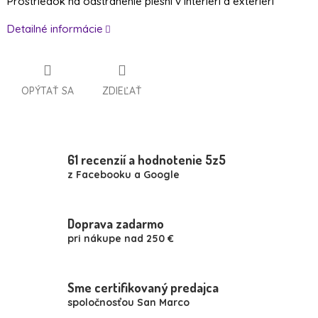
Prostriedok na odstránenie plesní v interiéri a exteriéri
Detailné informácie
OPÝTAŤ SA
ZDIEĽAŤ
61 recenzií a hodnotenie 5z5
z Facebooku a Google
Doprava zadarmo
pri nákupe nad 250 €
Sme certifikovaný predajca
spoločnosťou San Marco