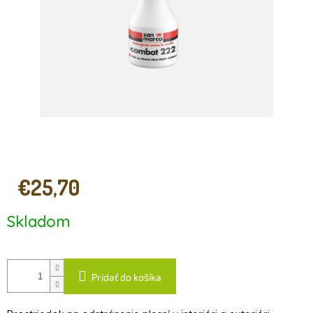
€25,70
Jednotková
Skladom
cena:
Pridať do košíka