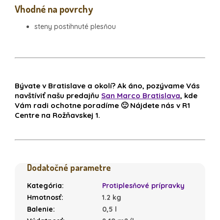
Vhodné na povrchy
steny postihnuté plesňou
Bývate v Bratislave a okolí? Ak áno, pozývame Vás
navštíviť našu predajňu
San Marco Bratislava
, kde
Vám radi ochotne poradíme 🙂 Nájdete nás v R1
Centre na Rožňavskej 1.
Dodatočné parametre
Kategória
:
Protiplesňové prípravky
Hmotnosť
:
1.2 kg
Balenie
:
0,5 l