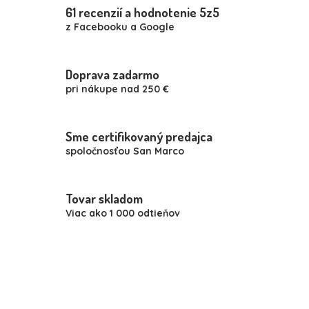
á
61 recenzií a hodnotenie 5z5
d
z Facebooku a Google
a
c
i
e
Doprava zadarmo
p
pri nákupe nad 250 €
r
v
k
y
Sme certifikovaný predajca
v
spoločnosťou San Marco
ý
p
i
Tovar skladom
s
u
Viac ako 1 000 odtieňov
Z
á
p
ä