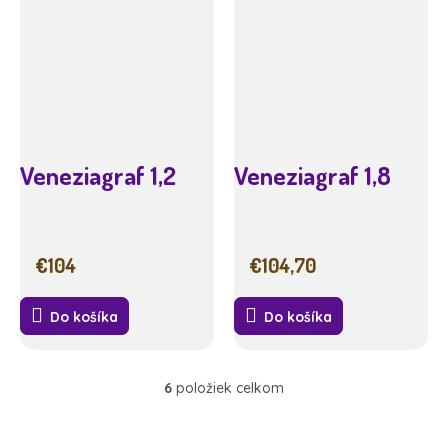
Veneziagraf 1,2
Veneziagraf 1,8
€104
€104,70
Do košíka
Do košíka
6
položiek celkom
O
v
l