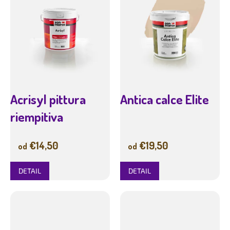
d
s
u
p
k
r
t
o
o
d
v
u
k
t
Acrisyl pittura
Antica calce Elite
o
v
riempitiva
€14,50
€19,50
od
od
DETAIL
DETAIL