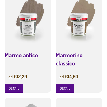
r
p
o
i
d
s
u
p
k
r
t
o
o
d
v
u
k
t
Marmo antico
Marmorino
o
v
classico
€12,20
€14,90
od
od
DETAIL
DETAIL