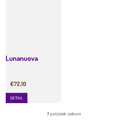
Lunanuova
€72,10
DETAIL
7
položiek celkom
O
v
l