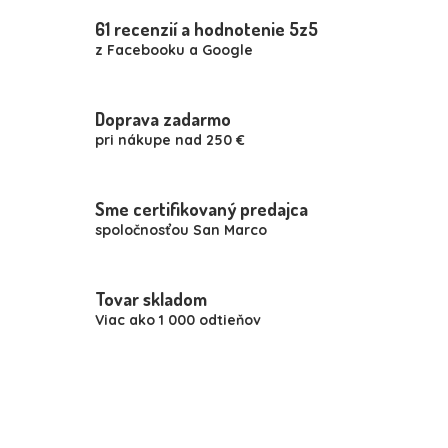
á
61 recenzií a hodnotenie 5z5
d
z Facebooku a Google
a
c
i
e
Doprava zadarmo
p
pri nákupe nad 250 €
r
v
k
y
Sme certifikovaný predajca
v
spoločnosťou San Marco
ý
p
i
Tovar skladom
s
u
Viac ako 1 000 odtieňov
Z
á
p
ä