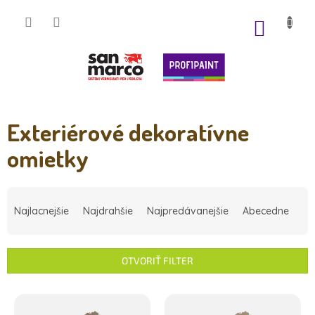
Prejsť
na
NÁKUP
obsah
KOŠÍK
Exteriérové dekoratívne
omietky
R
a
Najlacnejšie
Najdrahšie
Najpredávanejšie
Abecedne
d
e
n
OTVORIŤ FILTER
i
e
V
p
ý