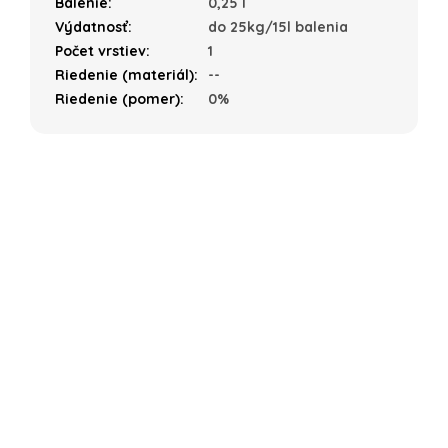
Balenie
:
0,25 l
Výdatnosť
:
do 25kg/15l balenia
Počet vrstiev
:
1
Riedenie (materiál)
:
--
Riedenie (pomer)
:
0%
Z
á
p
ä
t
i
e