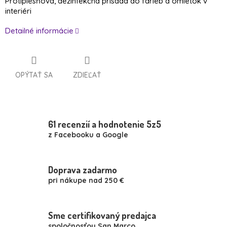
Protiplesňová, dezinfekčná prísada do farieb a omietok v
interiéri
Detailné informácie
OPÝTAŤ SA
ZDIEĽAŤ
61 recenzií a hodnotenie 5z5
z Facebooku a Google
Doprava zadarmo
pri nákupe nad 250 €
Sme certifikovaný predajca
spoločnosťou San Marco