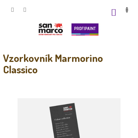
Prejsť
na
NÁKUP
obsah
KOŠÍK
Vzorkovník Marmorino
Classico