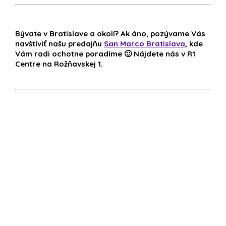
Bývate v Bratislave a okolí? Ak áno, pozývame Vás
navštíviť našu predajňu
San Marco Bratislava
, kde
Vám radi ochotne poradíme 🙂 Nájdete nás v R1
Centre na Rožňavskej 1.
Z
á
p
ä
t
i
e