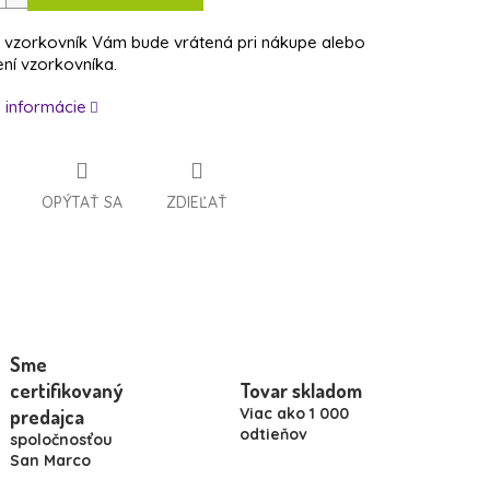
 vzorkovník Vám bude vrátená pri nákupe alebo
ení vzorkovníka.
é informácie
OPÝTAŤ SA
ZDIEĽAŤ
Sme
certifikovaný
Tovar skladom
Viac ako 1 000
predajca
odtieňov
spoločnosťou
San Marco