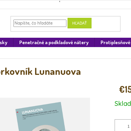
HĽADAŤ
osky
Penetračné a podkladové nátery
Protiplesňové
rkovník Lunanuova
€1
Jednotk
Skla
cena: