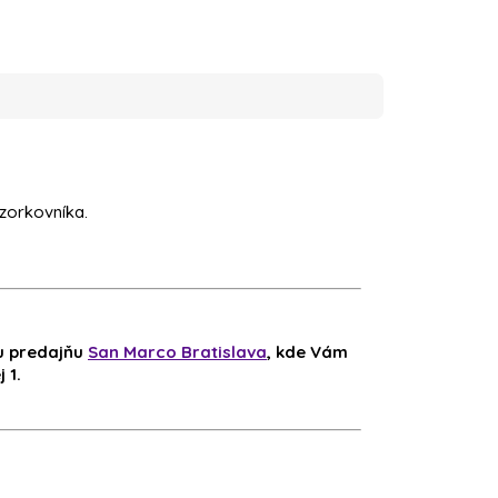
zorkovníka.
šu predajňu
San Marco Bratislava
, kde Vám
 1.