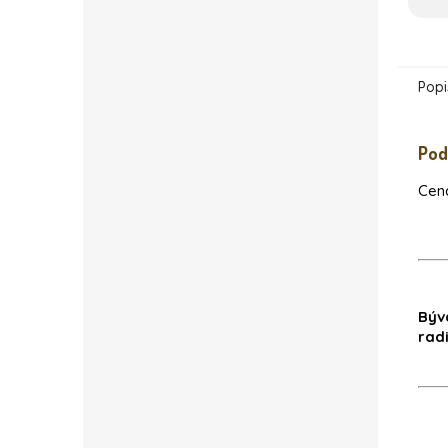
Popi
Pod
Cena
Býv
rad