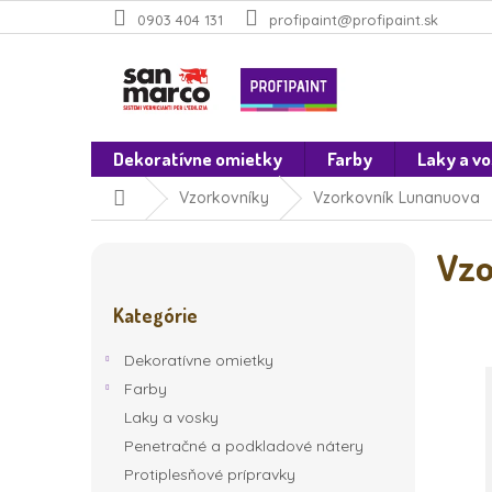
Prejsť
0903 404 131
profipaint@profipaint.sk
na
obsah
Dekoratívne omietky
Farby
Laky a v
Domov
Vzorkovníky
Vzorkovník Lunanuova
B
Vzo
o
Preskočiť
č
Kategórie
kategórie
n
ý
Dekoratívne omietky
p
Farby
a
Laky a vosky
n
e
Penetračné a podkladové nátery
l
Protiplesňové prípravky