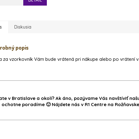
s
Diskusia
robný popis
 za vzorkovník Vám bude vrátená pri nákupe alebo po vrátení v
ate v Bratislave a okolí? Ak áno, pozývame Vás navštíviť na
i ochotne poradíme 🙂 Nájdete nás v R1 Centre na Rožňavskej