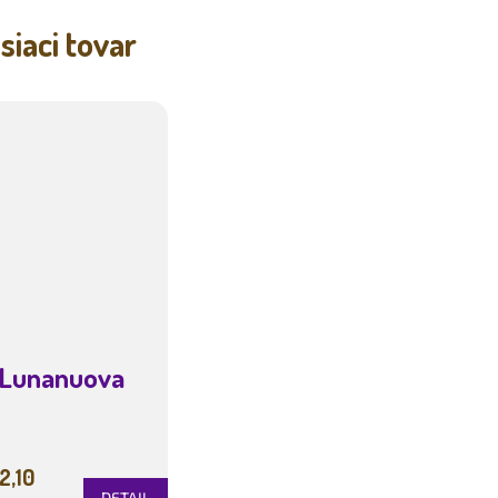
R
siaci tovar
M
O
Lunanuova
2,10
DETAIL