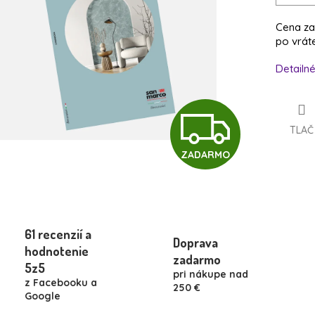
Cena za
po vrát
Detailn
Z
TLAČ
ZADARMO
A
D
61 recenzií a
Doprava
hodnotenie
A
zadarmo
5z5
pri nákupe nad
z Facebooku a
250 €
Google