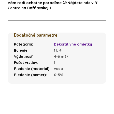
Vám radi ochotne poradíme 🙂 Nájdete nás v R1
Centre na Rožňavskej 1.
Dodatočné parametre
Kategória
:
Dekoratívne omietky
Balenie
:
1 l, 4 l
Výdatnosť
:
4-6 m2/l
Počet vrstiev
:
1
Riedenie (materiál):
:
voda
Riedenie (pomer)
:
0-5%
Z
á
p
ä