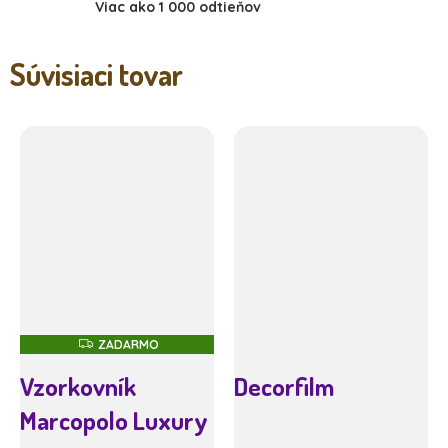
Viac ako 1 000 odtieňov
Súvisiaci tovar
Z
ZADARMO
A
D
Vzorkovník
Decorfilm
A
R
Marcopolo Luxury
M
O