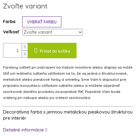
Jednotková
Zvoľte variant
cena:
Farba
Veľkosť
Pridať do košíka
Farebný odtieň pri zobrazení na Vašom monitore alebo displeji sa môže
líšiť od reálneho odtieňa vzhľadom na to, že sa jedná o štrukturované,
metalické alebo pieskové farby a omietky. Sme Vám k dispozícii pre
prípadnú konzultáciu ohľadom odtieňa alebo si môžete objednať
vzorkovník daného produktu za poplatok 15€. Poplatok Vám bude
vrátený pri nákupe alebo po vrátení vzorkovníka.
Decoratívna farba s jemnou metalickou pieskovou štruktúrou
pre interiér
Detailné informácie