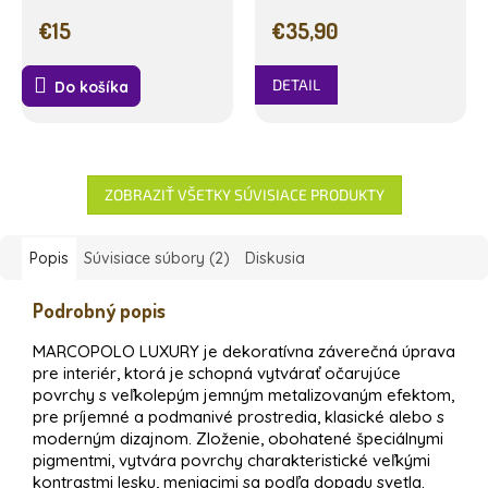
€15
€35,90
DETAIL
Do košíka
ZOBRAZIŤ VŠETKY SÚVISIACE PRODUKTY
Popis
Súvisiace súbory (2)
Diskusia
Podrobný popis
MARCOPOLO LUXURY je dekoratívna záverečná úprava
pre interiér, ktorá je schopná vytvárať očarujúce
povrchy s veľkolepým jemným metalizovaným efektom,
pre príjemné a podmanivé prostredia, klasické alebo s
moderným dizajnom. Zloženie, obohatené špeciálnymi
pigmentmi, vytvára povrchy charakteristické veľkými
kontrastmi lesku, meniacimi sa podľa dopadu svetla.