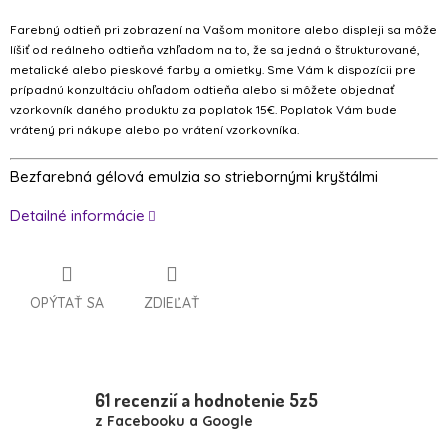
Farebný odtieň pri zobrazení na Vašom monitore alebo displeji sa môže
líšiť od reálneho odtieňa vzhľadom na to, že sa jedná o štrukturované,
metalické alebo pieskové farby a omietky. Sme Vám k dispozícii pre
prípadnú konzultáciu ohľadom odtieňa alebo si môžete objednať
vzorkovník daného produktu za poplatok 15€. Poplatok Vám bude
vrátený pri nákupe alebo po vrátení vzorkovníka.
Bezfarebná gélová emulzia so striebornými kryštálmi
Detailné informácie
OPÝTAŤ SA
ZDIEĽAŤ
61 recenzií a hodnotenie 5z5
z Facebooku a Google