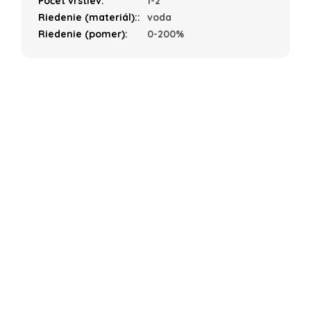
Počet vrstiev
:
1-2
Riedenie (materiál):
:
voda
Riedenie (pomer)
:
0-200%
Z
á
p
ä
t
i
e