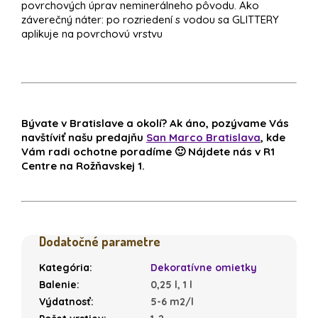
povrchových úprav neminerálneho pôvodu. Ako
záverečný náter: po rozriedení s vodou sa GLITTERY
aplikuje na povrchovú vrstvu
Bývate v Bratislave a okolí? Ak áno, pozývame Vás
navštíviť našu predajňu
San Marco Bratislava
, kde
Vám radi ochotne poradíme 🙂 Nájdete nás v R1
Centre na Rožňavskej 1.
Dodatočné parametre
Kategória
:
Dekoratívne omietky
Balenie
:
0,25 l, 1 l
Výdatnosť
:
5-6 m2/l